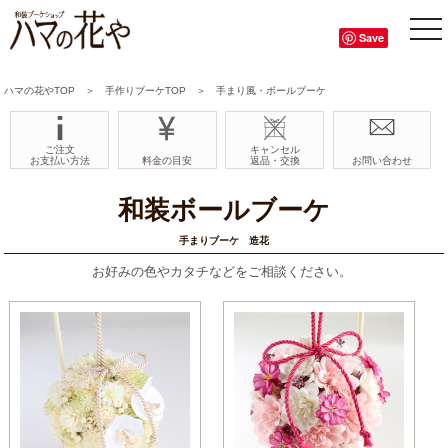
tog
Save
nav
ハマの花やTOP
＞
手作りブーケTOP
＞ 手まり風・ボールブーケ
ご注文
キャンセル
お支払い方法
料金の目安
返品・交換
お問い合わせ
和装ボールブーケ
手まりブーケ 造花
お好みの色やカタチなどをご相談ください。