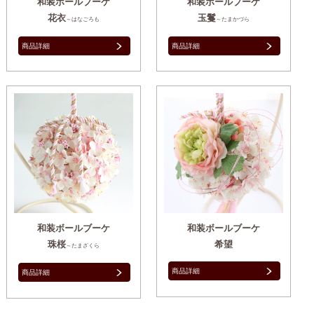
和装ボールブーケ
和装ボールブーケ
花衣
玉鬘
～はなごろも
～たまかづら
商品詳細
商品詳細
和装ボールブーケ
和装ボールブーケ
珠桜
希望
～たまざくら
商品詳細
商品詳細